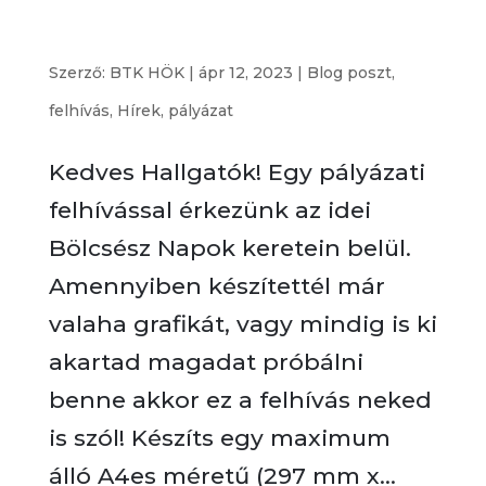
Pályázati Kiírás – ELTE BTK Bölcsész Grafika
tervezése
Szerző:
BTK HÖK
|
ápr 12, 2023
|
Blog poszt
,
felhívás
,
Hírek
,
pályázat
Kedves Hallgatók! Egy pályázati
felhívással érkezünk az idei
Bölcsész Napok keretein belül.
Amennyiben készítettél már
valaha grafikát, vagy mindig is ki
akartad magadat próbálni
benne akkor ez a felhívás neked
is szól! Készíts egy maximum
álló A4es méretű (297 mm x...