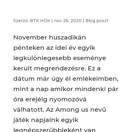
A Nagy Bölcsész Impostor Keresés –
élménybeszámoló
Szerző:
BTK HÖK
|
nov 26, 2020
|
Blog poszt
November huszadikán
pénteken az idei év egyik
legkülönlegesebb eseménye
került megrendezésre. Ez a
dátum már úgy él emlékeimben,
mint a nap amikor mindenki pár
óra erejéig nyomozóvá
válhatott. Az Among us nevű
játék napjaink egyik
legnépszerűbbjeként van