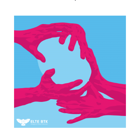
Az Etikai Kódex közelebbről