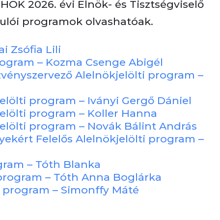
HÖK 2026. évi Elnök- és Tisztségviselő
dulói programok olvashatóak.
i Zsófia Lili
program – Kozma Csenge Abigél
ényszervező Alelnökjelölti program –
jelölti program – Iványi Gergő Dániel
jelölti program – Koller Hanna
kjelölti program – Novák Bálint András
yekért Felelős Alelnökjelölti program –
ogram – Tóth Blanka
 program – Tóth Anna Boglárka
i program – Simonffy Máté