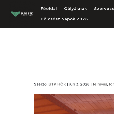
Főoldal
Gólyáknak
Szervez
Bölcsész Napok 2026
ELTE BTK HÖK 
tisztségviselő
programok
Szerző:
BTK HÖK
|
jún 3, 2026
|
felhívás
,
fo