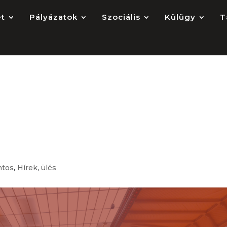
et
Pályázatok
Szociális
Külügy
T
elnök- és
 választások 2026 –
ntos
,
Hírek
,
ülés