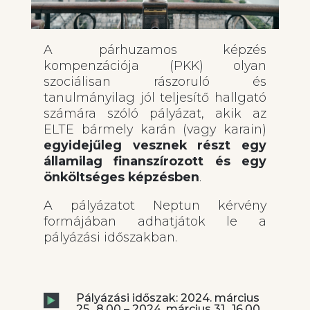
A párhuzamos képzés
kompenzációja (PKK) olyan
szociálisan rászoruló és
tanulmányilag jól teljesítő hallgató
számára szóló pályázat, akik az
ELTE bármely karán (vagy karain)
egyidejűleg vesznek részt egy
államilag finanszírozott és egy
önköltséges képzésben
.
A pályázatot Neptun kérvény
formájában adhatjátok le a
pályázási időszakban.
Pályázási időszak: 2024. március
25., 8.00 – 2024. március 31., 16.00