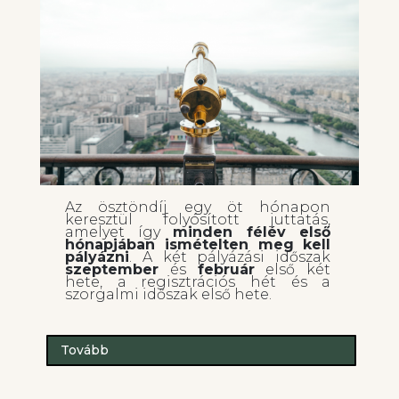
Az ösztöndíj egy öt hónapon
keresztül folyósított juttatás,
amelyet így
minden félév első
hónapjában ismételten meg kell
pályázni
. A két pályázási időszak
szeptember
és
február
első két
hete, a regisztrációs hét és a
szorgalmi időszak első hete.
Tovább