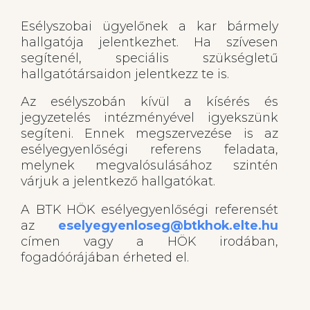
Esélyszobai ügyelőnek a kar bármely
hallgatója jelentkezhet. Ha szívesen
segítenél, speciális szükségletű
hallgatótársaidon jelentkezz te is.
Az esélyszobán kívül a kísérés és
jegyzetelés intézményével igyekszünk
segíteni. Ennek megszervezése is az
esélyegyenlőségi referens feladata,
melynek megvalósulásához szintén
várjuk a jelentkező hallgatókat.
A BTK HÖK esélyegyenlőségi referensét
az
eselyegyenloseg@btkhok.elte.hu
címen vagy a HÖK irodában,
fogadóórájában érheted el.