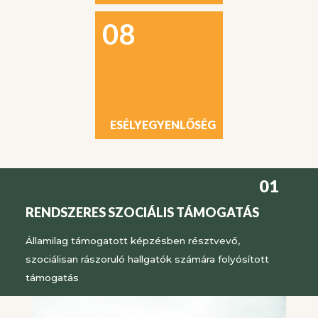
08
ESÉLYEGYENLŐSÉG
01
RENDSZERES SZOCIÁLIS TÁMOGATÁS
Államilag támogatott képzésben résztvevő,
szociálisan rászoruló hallgatók számára folyósított
támogatás