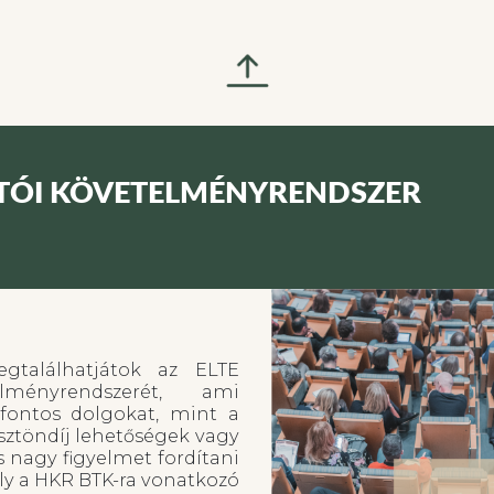
TÓI KÖVETELMÉNYRENDSZER
gtalálhatjátok az ELTE
elményrendszerét, ami
fontos dolgokat, mint a
sztöndíj lehetőségek vagy
s nagy figyelmet fordítani
mely a HKR BTK-ra vonatkozó