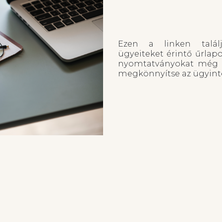
Ezen a linken talál
ügyeiteket érintő űrlap
nyomtatványokat még g
megkönnyítse az ügyinté