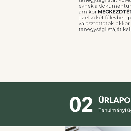
tanegységlistát köve
évnek a dokumentum
amikor
MEGKEZDTÉ
az első két félévben p
választottatok, akkor
tanegységlistáját ke
02
ŰRLAPO
Tanulmányi üg