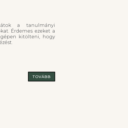
játok a tanulmányi
okat. Érdemes ezeket a
épen kitölteni, hogy
zést.
TOVÁBB