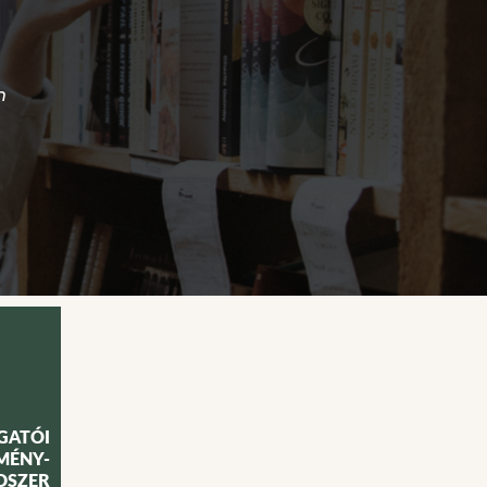
n
GATÓI
MÉNY-
DSZER