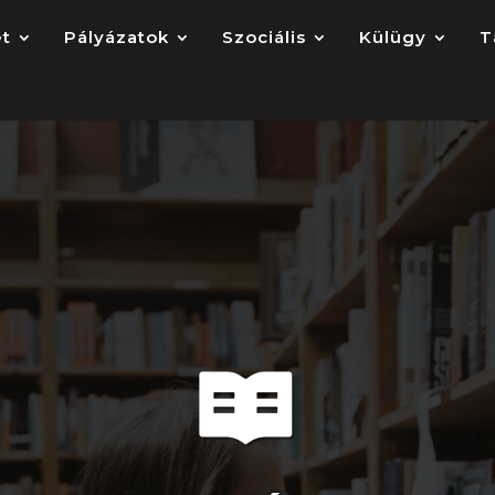
et
Pályázatok
Szociális
Külügy
T