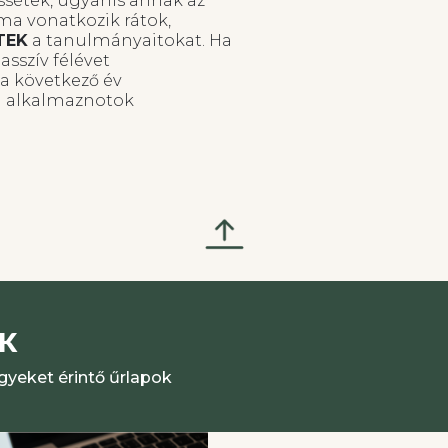
ssétek, ugyanis annak az
a vonatkozik rátok,
TEK
a tanulmányaitokat. Ha
asszív félévet
 a következő év
ll alkalmaznotok
K
yeket érintő űrlapok