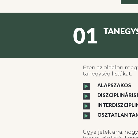
01
TANEGY
Ezen az oldalon megt
tanegység listákat:
ALAPSZAKOS
DISZCIPLINÁRI
INTERDISZCIPL
OSZTATLAN TA
Ügyeljetek arra, hog