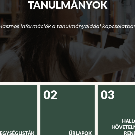
TANULMÁNYOK
Hasznos információk a tanulmányaiddal kapcsolatba
02
03
HALL
KÖVETEL
EGYSÉGLISTÁK
ŰRLAPOK
REN