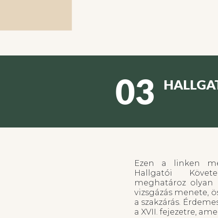
03
HALLGA
Ezen a linken me
Hallgatói Követ
meghatároz olyan 
vizsgázás menete, ö
a szakzárás. Érdeme
a XVII. fejezetre, a