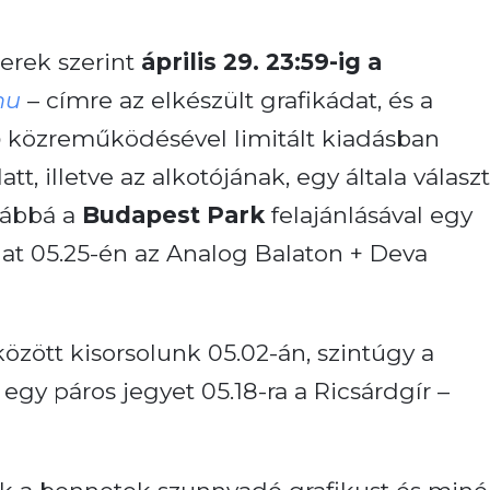
erek szerint
április 29. 23:59-ig a
hu
– címre az elkészült grafikádat, és a
p
közreműködésével limitált kiadásban
tt, illetve az alkotójának, egy általa választ
ovábbá a
Budapest Park
felajánlásával egy
at 05.25-én az Analog Balaton + Deva
között kisorsolunk 05.02-án, szintúgy a
 egy páros jegyet 05.18-ra a Ricsárdgír –