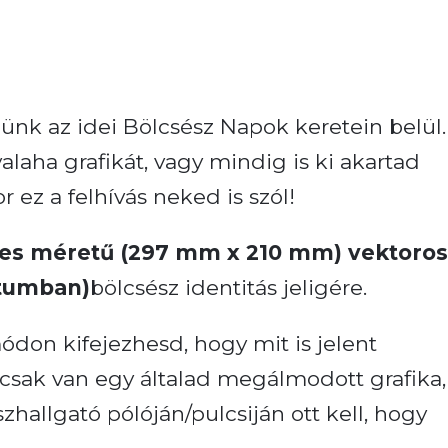
zünk az idei Bölcsész Napok keretein belül.
laha grafikát, vagy mindig is ki akartad
ez a felhívás neked is szól!
es méretű (297 mm x 210 mm) vektoro
átumban)
bölcsész identitás jeligére.
módon kifejezhesd, hogy mit is jelent
 csak van egy általad megálmodott grafika,
hallgató pólóján/pulcsiján ott kell, hogy