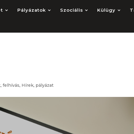
et
Pályázatok
Szociális
Külügy
T
ás – ELTE BTK Bölcsész
ése
t
,
felhívás
,
Hírek
,
pályázat