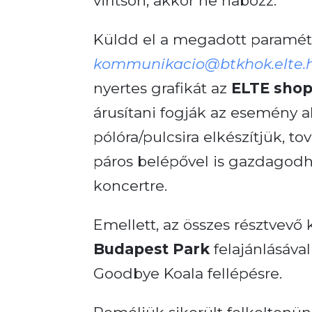
virítson, akkor ne habozz.
Küldd el a megadott paramét
kommunikacio@btkhok.elte.
nyertes grafikát az
ELTE sho
árusítani fogják az esemény ala
pólóra/pulcsira elkészítjük, t
páros belépővel is gazdagodh
koncertre.
Emellett, az összes résztvevő 
Budapest Park
felajánlásával
Goodbye Koala fellépésre.