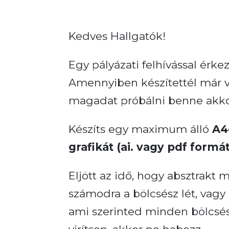
Kedves Hallgatók!
Egy pályázati felhívással érke
Amennyiben készítettél már va
magadat próbálni benne akkor 
Készíts egy maximum álló
A4
grafikát (ai. vagy pdf form
Eljött az idő, hogy absztrakt 
számodra a bölcsész lét, vagy
ami szerinted minden bölcsész