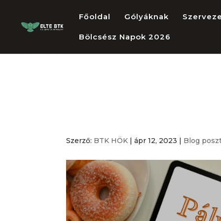
Főoldal
Gólyáknak
Szervez
Bölcsész Napok 2026
Pályázati Kiír
Grafika tervez
Szerző:
BTK HÖK
|
ápr 12, 2023
|
Blog posz