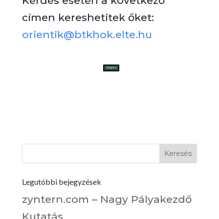
Kérdés esetén a következő
címen kereshetitek őket:
orientik@btkhok.elte.hu
Meghívó
Legutóbbi bejegyzések
zyntern.com – Nagy Pályakezdő
Kutatás