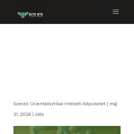
Orientalisztikai
Intézeti
Képviselet
alakuló ülése
Szerző:
Orientalisztikai Intézeti Képviselet
|
máj
31, 2026
|
ülés