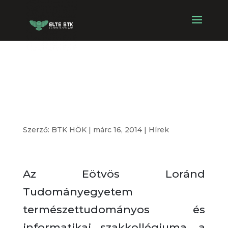
XIX. Bolyai
Konferenciára
Szerző:
BTK HÖK
|
márc 16, 2014
|
Hírek
Az Eötvös Loránd
Tudományegyetem
természettudományos és
informatikai szakkollégiuma, a