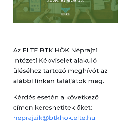
Az ELTE BTK HÖK Néprajzi
Intézeti Képviselet alakuló
üléséhez tartozó meghívót az
alábbi linken találjátok meg.
Kérdés esetén a következő
címen kereshetitek őket:
neprajzik@btkhok.elte.hu