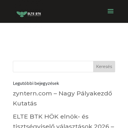
Ülés meghívók
Legutóbbi bejegyzések
zyntern.com – Nagy Pályakezdő
Kutatás
ELTE BTK HÖK elnök- és
tisztségviselő választások 2026 –