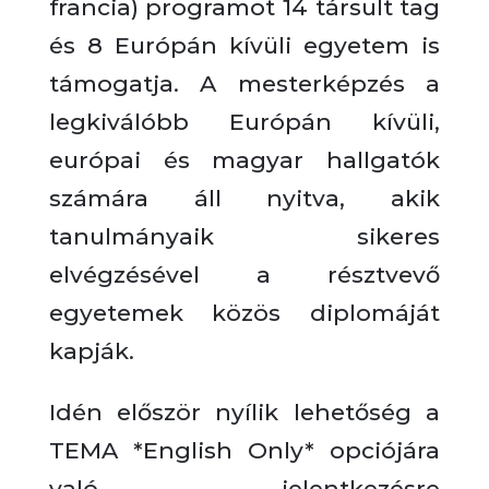
francia) programot 14 társult tag
és 8 Európán kívüli egyetem is
támogatja. A mesterképzés a
legkiválóbb Európán kívüli,
európai és magyar hallgatók
számára áll nyitva, akik
tanulmányaik sikeres
elvégzésével a résztvevő
egyetemek közös diplomáját
kapják.
Idén először nyílik lehetőség a
TEMA *English Only* opciójára
való jelentkezésre