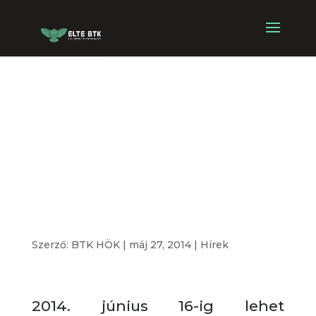
TEMA Erasmus
Mundus
mesterképzés a
BTK-n
Szerző:
BTK HÖK
|
máj 27, 2014
|
Hírek
2014. június 16-ig lehet