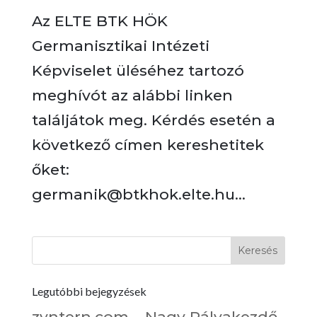
Az ELTE BTK HÖK
Germanisztikai Intézeti
Képviselet üléséhez tartozó
meghívót az alábbi linken
találjátok meg. Kérdés esetén a
következő címen kereshetitek
őket:
germanik@btkhok.elte.hu...
Legutóbbi bejegyzések
zyntern.com – Nagy Pályakezdő