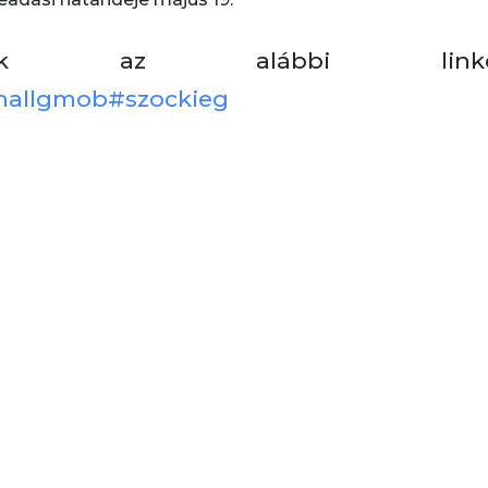
ációk az alábbi linke
/hallgmob#szockieg