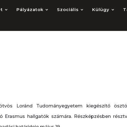
et
Pályázatok
Szociális
Külügy
T
észítő támogatás
épzésre kiutazóknak
tvös Loránd Tudományegyetem kiegészítő ösztön
ruló Erasmus hallgatók számára. Részképzésben részt
eadási határideje május 19.