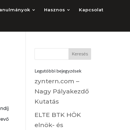
anulmányok
Hasznos
Kapcsolat
Legutóbbi bejegyzések
zyntern.com –
Nagy Pályakezdő
Kutatás
díj
ELTE BTK HÖK
vevő
elnök- és