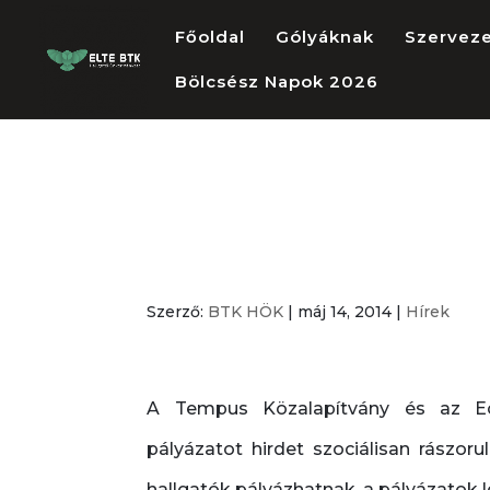
Főoldal
Gólyáknak
Szervez
Bölcsész Napok 2026
Szociális kieg
Erasmus részk
Szerző:
BTK HÖK
|
máj 14, 2014
|
Hírek
A Tempus Közalapítvány és az Eö
pályázatot hirdet szociálisan rászo
hallgatók pályázhatnak, a pályázatok l