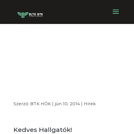
Rendkívüli zárva
tartás az
Egyetemi
Könyvtárban
Szerző:
BTK HÖK
|
jún 10, 2014
|
Hírek
Kedves Hallgatók!