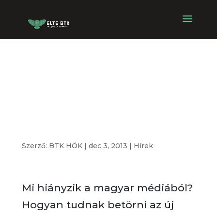
Piaci trendek a
magyar
médiában
Szerző:
BTK HÖK
|
dec 3, 2013
|
Hírek
Mi hiányzik a magyar médiából?
Hogyan tudnak betörni az új