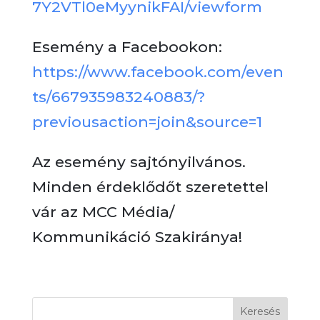
7Y2VTl0eMyynikFAI/viewform
Esemény a Facebookon:
https://www.facebook.com/even
ts/667935983240883/?
previousaction=join&source=1
Az esemény sajtónyilvános.
Minden érdeklődőt szeretettel
vár az MCC Média/
Kommunikáció Szakiránya!