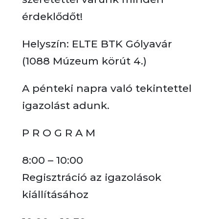
érdeklődőt!
Helyszín: ELTE BTK Gólyavár
(1088 Múzeum körút 4.)
A pénteki napra való tekintettel
igazolást adunk.
P R O G R A M
8:00 – 10:00
Regisztráció az igazolások
kiállításához