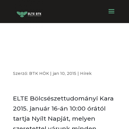
Nyílt nap a BTK-
n
Szerző:
BTK HÖK
|
jan 10, 2015
|
Hírek
ELTE Bölcsészettudományi Kara
2015. január 16-án 10:00 órától
tartja Nyílt Napját, melyen
szeretettel várunk minden