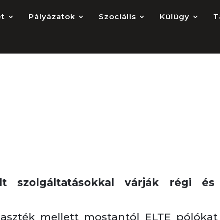
et
Pályázatok
Szociális
Külügy
T
áltatásokkal várnak a
t szolgáltatásokkal várják régi és
laszték mellett mostantól ELTE pólókat