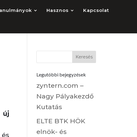
anulmányok
Hasznos
Kapcsolat
z
Legutóbbi bejegyzések
zyntern.com –
Nagy Pályakezdő
Kutatás
 új
ELTE BTK HÖK
elnök- és
 és