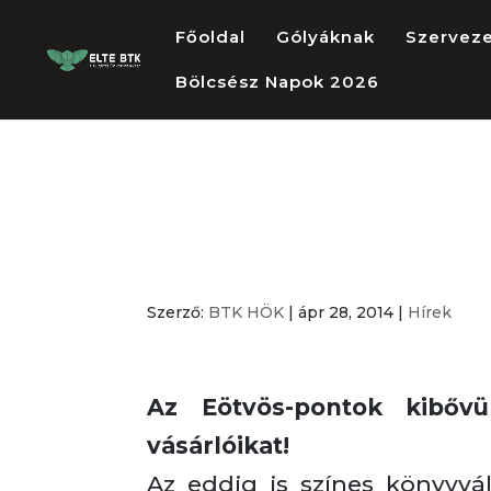
Főoldal
Gólyáknak
Szervez
Bölcsész Napok 2026
Kibővült szolg
Eötvös-pontok
Szerző:
BTK HÖK
|
ápr 28, 2014
|
Hírek
Az Eötvös-pontok kibővül
vásárlóikat!
Az eddig is színes könyvvá