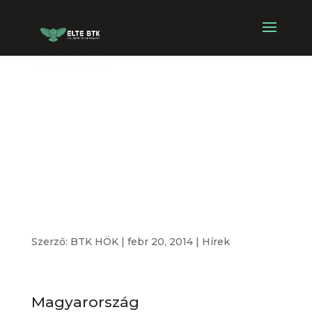
Gyakornoki
programot
hirdet a Daily
News Hungary!
Szerző:
BTK HÖK
|
febr 20, 2014
|
Hírek
Magyarország