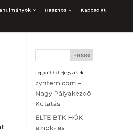
anulmányok
Hasznos
Kapcsolat
Legutóbbi bejegyzések
zyntern.com –
Nagy Pályakezdő
Kutatás
ELTE BTK HÖK
nt
elnök- és