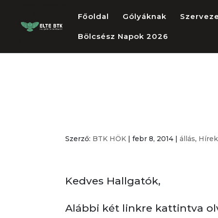
Főoldal
Gólyáknak
Szervez
Bölcsész Napok 2026
Gyakornoki áll
Tudásközpont
Szerző:
BTK HÖK
|
febr 8, 2014
|
állás
,
Híre
Kedves Hallgatók,
Alábbi két linkre kattintva 