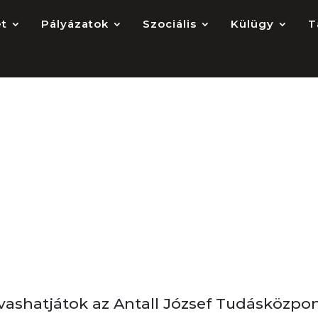
et
Pályázatok
Szociális
Külügy
T
ások az Antall József
ban
k
olvashatjátok az Antall József Tudásközpo