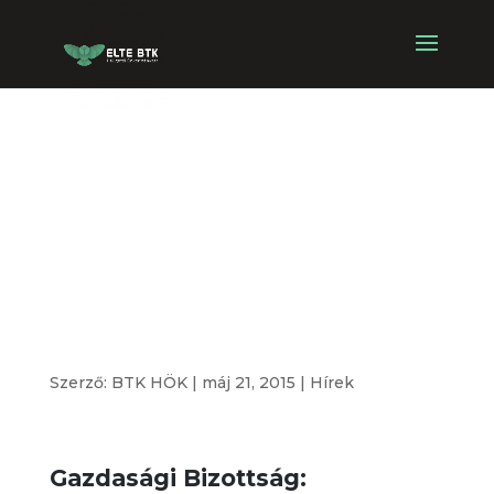
ELTE BTK HÖK
2014/2015.
tanév II. félév
vizsgaidőszak
Szerző:
BTK HÖK
|
máj 21, 2015
|
Hírek
Gazdasági Bizottság: