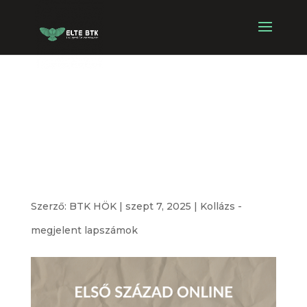
Első Század
Online – IX.
évfolyam
Szerző:
BTK HÖK
|
szept 7, 2025
|
Kollázs -
megjelent lapszámok