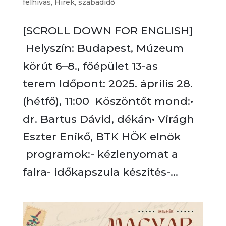
felhívás
,
Hírek
,
szabadidő
[SCROLL DOWN FOR ENGLISH]
Helyszín: Budapest, Múzeum
körút 6–8., főépület 13-as
terem Időpont: 2025. április 28.
(hétfő), 11:00 Köszöntőt mond:•
dr. Bartus Dávid, dékán• Virágh
Eszter Enikő, BTK HÖK elnök
programok:- kézlenyomat a
falra- időkapszula készítés-...