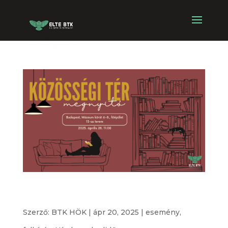
Közösségi tér megnyitó // Community space
opening
Szerző:
BTK HÖK
|
ápr 20, 2025
|
esemény
,