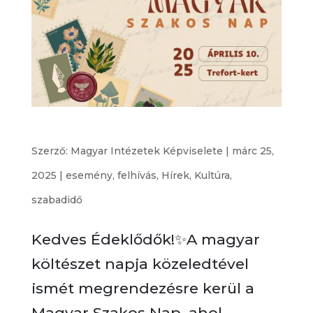
Magyar Szakos Nap
Szerző:
Magyar Intézetek Képviselete
|
márc 25,
2025
|
esemény
,
felhívás
,
Hírek
,
Kultúra
,
szabadidő
Kedves Édeklődők!✨A magyar
költészet napja közeledtével
ismét megrendezésre kerül a
Magyar Szakos Nap, ahol