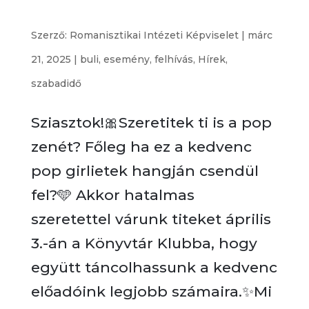
🎀 Pop Girlies Buli 🎀
Szerző:
Romanisztikai Intézeti Képviselet
|
márc
21, 2025
|
buli
,
esemény
,
felhívás
,
Hírek
,
szabadidő
Sziasztok!🎀Szeretitek ti is a pop
zenét? Főleg ha ez a kedvenc
pop girlietek hangján csendül
fel?🩵 Akkor hatalmas
szeretettel várunk titeket április
3.-án a Könyvtár Klubba, hogy
együtt táncolhassunk a kedvenc
előadóink legjobb számaira.✨Mi