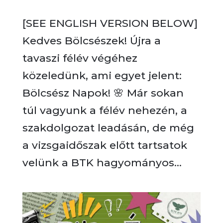
[SEE ENGLISH VERSION BELOW]
Kedves Bölcsészek! Újra a
tavaszi félév végéhez
közeledünk, ami egyet jelent:
Bölcsész Napok! 🌸 Már sokan
túl vagyunk a félév nehezén, a
szakdolgozat leadásán, de még
a vizsgaidőszak előtt tartsatok
velünk a BTK hagyományos...