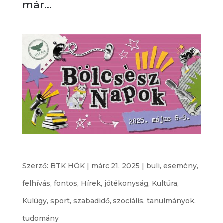
már...
Bölcsész Napok 2025
Szerző:
BTK HÖK
|
márc 21, 2025
|
buli
,
esemény
,
felhívás
,
fontos
,
Hírek
,
jótékonyság
,
Kultúra
,
Külügy
,
sport
,
szabadidő
,
szociális
,
tanulmányok
,
tudomány