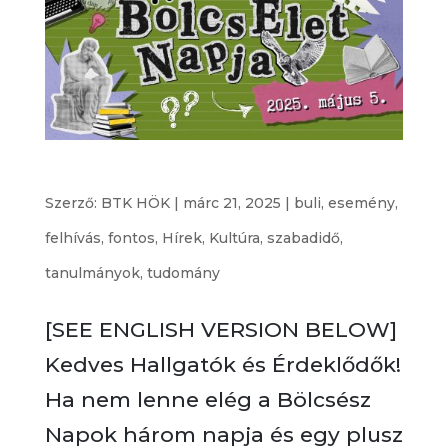
BölcsÉlet Napja 2025
Szerző:
BTK HÖK
|
márc 21, 2025
|
buli
,
esemény
,
felhívás
,
fontos
,
Hírek
,
Kultúra
,
szabadidő
,
tanulmányok
,
tudomány
[SEE ENGLISH VERSION BELOW]
Kedves Hallgatók és Érdeklődők!
Ha nem lenne elég a Bölcsész
Napok három napja és egy plusz