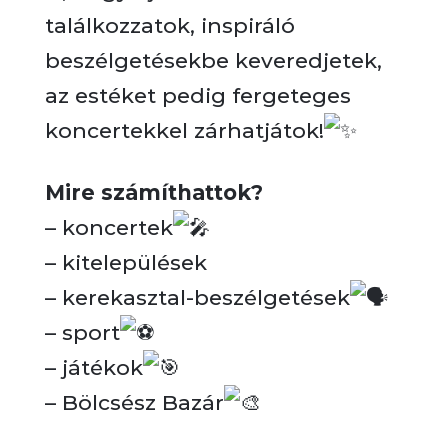
találkozzatok, inspiráló
beszélgetésekbe keveredjetek,
az estéket pedig fergeteges
koncertekkel zárhatjátok!
Mire számíthattok?
– koncertek
– kitelepülések
– kerekasztal-beszélgetések
– sport
– játékok
– Bölcsész Bazár