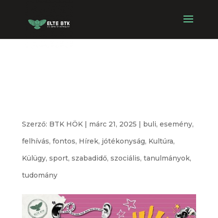
Bölcsész Napok
2025
Szerző:
BTK HÖK
|
márc 21, 2025
|
buli
,
esemény
,
felhívás
,
fontos
,
Hírek
,
jótékonyság
,
Kultúra
,
Külügy
,
sport
,
szabadidő
,
szociális
,
tanulmányok
,
tudomány