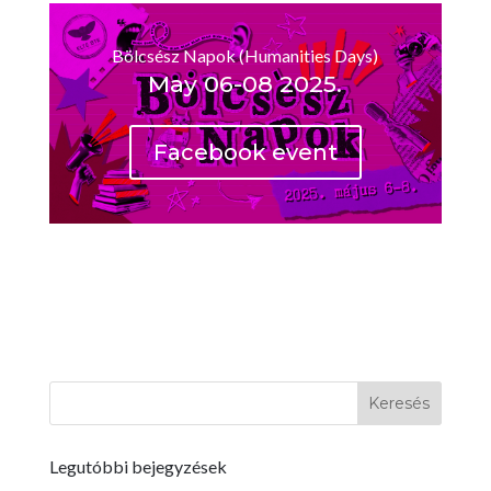
Bölcsész Napok (Humanities Days)
May 06-08 2025.
Facebook event
Legutóbbi bejegyzések