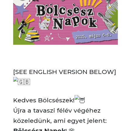
[SEE ENGLISH VERSION BELOW]
Kedves Bölcsészek!
Újra a tavaszi félév végéhez
közeledünk, ami egyet jelent:
Bölcsész Napok
!
🌸