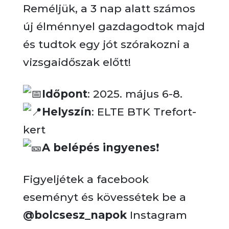
Reméljük, a 3 nap alatt számos
új élménnyel gazdagodtok majd
és tudtok egy jót szórakozni a
vizsgaidőszak előtt!
Időpont
: 2025. május 6-8.
Helyszín
: ELTE BTK Trefort-
kert
A belépés ingyenes
❗
Figyeljétek a facebook
eseményt és kövessétek be a
@bolcsesz_napok
Instagram