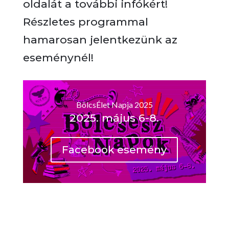
oldalát a további infókért!
Részletes programmal
hamarosan jelentkezünk az
eseménynél!
BölcsÉlet Napja 2025
2025. május 6-8.
Facebook esemény