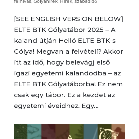
felhívás
,
Gólyahírek
,
Hírek
,
szabadidő
[SEE ENGLISH VERSION BELOW]
ELTE BTK Gólyatábor 2025 – A
kaland útján Helló ELTE BTK-s
Gólya! Megvan a felvételi? Akkor
itt az idő, hogy belevágj első
igazi egyetemi kalandodba – az
ELTE BTK Gólyatáborba! Ez nem
csak egy tábor. Ez a kezdet az
egyetemi éveidhez. Egy...