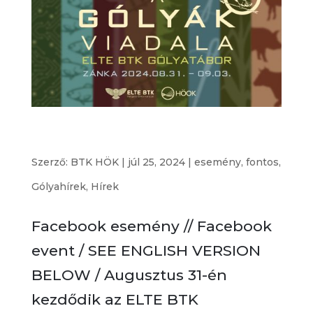
ELTE BTK Gólyatábor 2024 // ELTE BTK Freshman
Camp 2024
Szerző:
BTK HÖK
|
júl 25, 2024
|
esemény
,
fontos
,
Gólyahírek
,
Hírek
Facebook esemény // Facebook
event / SEE ENGLISH VERSION
BELOW / Augusztus 31-én
kezdődik az ELTE BTK