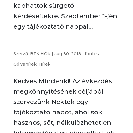
kaphattok sürgető
kérdéseitekre. Szeptember 1-jén
egy tájékoztató nappal...
Tájékoztató nap 2018
Szerző:
BTK HÖK
|
aug 30, 2018
|
fontos
,
Gólyahírek
,
Hírek
Kedves Mindenki! Az évkezdés
megkönnyítésének céljából
szervezünk Nektek egy
tájékoztató napot, ahol sok
hasznos, sőt, nélkülözhetetlen
információval gazdagodhattok