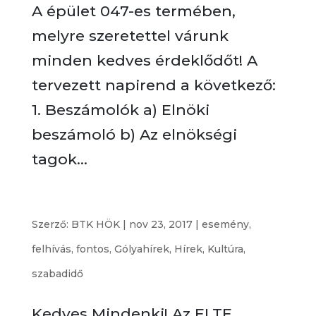
A épület 047-es termében,
melyre szeretettel várunk
minden kedves érdeklődőt! A
tervezett napirend a következő:
1. Beszámolók a) Elnöki
beszámoló b) Az elnökségi
tagok...
Karácsonyi kiállítás és vásár
Szerző:
BTK HÖK
|
nov 23, 2017
|
esemény
,
felhívás
,
fontos
,
Gólyahírek
,
Hírek
,
Kultúra
,
szabadidő
Kedves Mindenki! Az ELTE