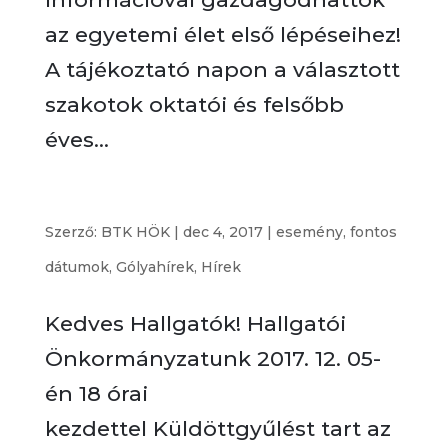
az egyetemi élet első lépéseihez!
A tájékoztató napon a választott
szakotok oktatói és felsőbb
éves...
Küldöttgyűlés december 5-én
Szerző:
BTK HÖK
|
dec 4, 2017
|
esemény
,
fontos
dátumok
,
Gólyahírek
,
Hírek
Kedves Hallgatók! Hallgatói
Önkormányzatunk 2017. 12. 05-
én 18 órai
kezdettel Küldöttgyűlést tart az