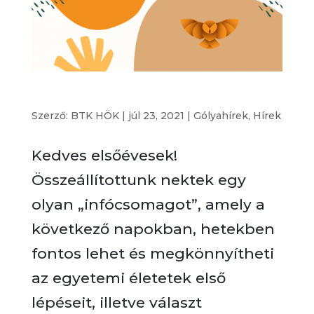
Gólya Infócsomag 2021
Szerző:
BTK HÖK
|
júl 23, 2021
|
Gólyahírek
,
Hírek
Kedves elsőévesek!
Összeállítottunk nektek egy
olyan „infócsomagot”, amely a
következő napokban, hetekben
fontos lehet és megkönnyítheti
az egyetemi életetek első
lépéseit, illetve választ