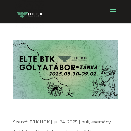
ELTE BTK Gólyatábor 2025 // ELTE BTK Freshman
Camp 2025
Szerző:
BTK HÖK
|
júl 24, 2025
|
buli
,
esemény
,