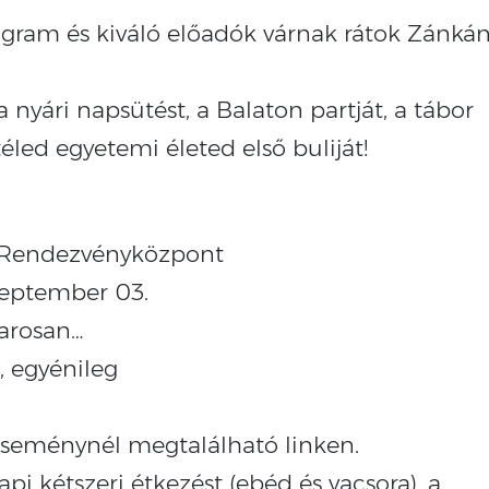
ogram és kiváló előadók várnak rátok Zánkán
 nyári napsütést, a Balaton partját, a tábor
éled egyetemi életed első buliját!
s Rendezvényközpont
Szeptember 03.
marosan…
, egyénileg
eseménynél megtalálható linken.
api kétszeri étkezést (ebéd és vacsora), a