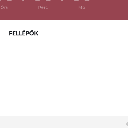
Óra
Perc
Mp
FELLÉPŐK