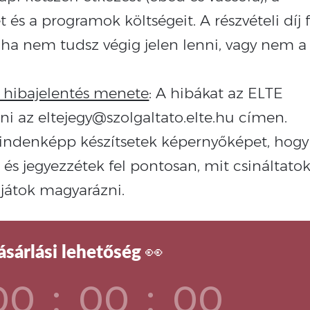
t és a programok költségeit. A részvételi díj f
ha nem tudsz végig jelen lenni, vagy nem a
s hibajelentés menete
: A hibákat az ELTE
eni az eltejegy@szolgaltato.elte.hu címen.
 mindenképp készítsetek képernyőképet, hogy
 és jegyezzétek fel pontosan, mit csináltatok
djátok magyarázni.
sárlási lehetőség 👀
00
:
00
:
00