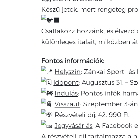
Készüljetek, mert rengeteg pr
Csatlakozz hozzánk, és élvezd a
különleges italait, miközben át
Fontos információk:
Helyszín
: Zánkai Sport- é
Időpont
: Augusztus 31. – 
Indulás
: Pontos infók ha
Visszaút
: Szeptember 3-án
Részvételi díj
: 42. 990 Ft
Jegyvásárlás
: A Facebook 
A részvételi díj tartalmazza a n