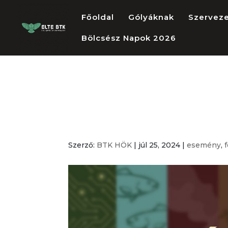
Főoldal
Gólyáknak
Szervez
Bölcsész Napok 2026
ELTE BTK Góly
BTK Freshman
Szerző:
BTK HÖK
|
júl 25, 2024
|
esemény
,