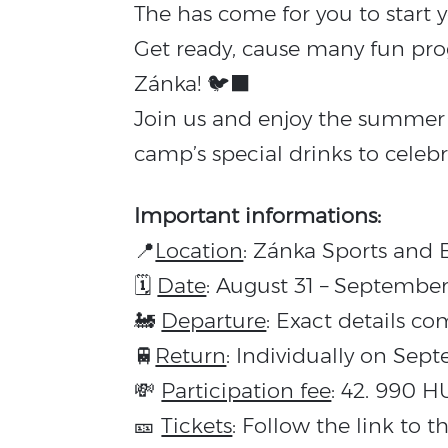
The has come for you to start 
Get ready, cause many fun pr
Zánka! 🐦‍⬛
Join us and enjoy the summer 
camp’s special drinks to celebra
Important informations:
📍
Location
: Zánka Sports and 
🗓
Date
: August 31 – September
🚂
Departure
: Exact details c
🚆
Return
: Individually on Sep
💸
Participation fee
: 42. 990 H
🎫
Tickets
: Follow the link to 