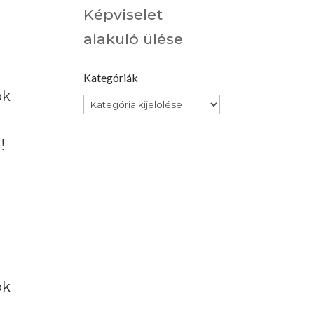
Képviselet
alakuló ülése
Kategóriák
ok
Kategóriák
!
ok