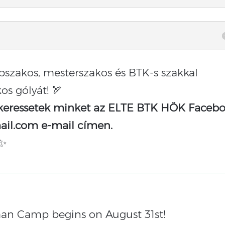
pszakos, mesterszakos és BTK-s szakkal
os gólyát! 🏹
 keressetek minket az ELTE BTK HÖK Faceb
ail.com e-mail címen.
 ✨
man Camp begins on August 31st!