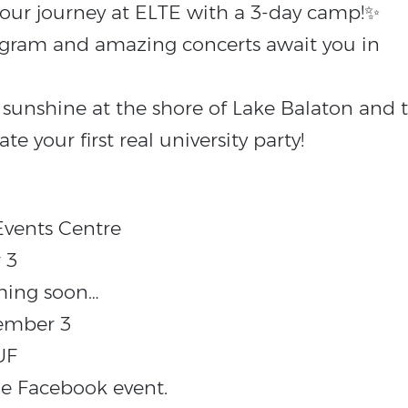
your journey at ELTE with a 3-day camp!✨
ogram and amazing concerts await you in
sunshine at the shore of Lake Balaton and 
te your first real university party!
Events Centre
 3
oming soon…
tember 3
UF
the Facebook event.