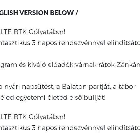
NGLISH VERSION BELOW /
ELTE BTK Gólyatábor!
antasztikus 3 napos rendezvénnyel elindítsát
ogram és kiváló előadók várnak rátok Zánkán
 nyári napsütést, a Balaton partját, a tábor
éled egyetemi életed első buliját!
ELTE BTK Gólyatábor!
antasztikus 3 napos rendezvénnyel elindítsát