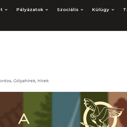
et
Pályázatok
Szociális
Külügy
T
atábor 2024 // ELTE
 Camp 2024
fontos
,
Gólyahírek
,
Hírek