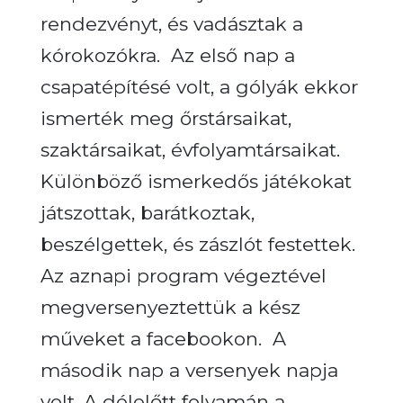
rendezvényt, és vadásztak a
kórokozókra.
Az első nap a
csapatépítésé volt, a gólyák ekkor
ismerték meg őrstársaikat,
szaktársaikat, évfolyamtársaikat.
Különböző ismerkedős játékokat
játszottak, barátkoztak,
beszélgettek, és zászlót festettek.
Az aznapi program végeztével
megversenyeztettük a kész
műveket a facebookon.
A
második nap a versenyek napja
volt. A délelőtt folyamán a