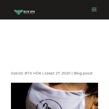
Bölcsész
Gólyanapok
2020
Szerző:
BTK HÖK
|
szept 27, 2020
|
Blog poszt