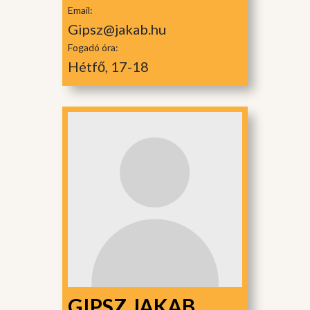
Email:
Gipsz@jakab.hu
Fogadó óra:
Hétfő, 17-18
GIPSZ JAKAB