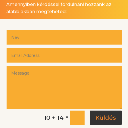
Amennyiben kérdéssel fordulnánl hozzánk az
alábbiakban megteheted:
=
10 + 14
Küldés