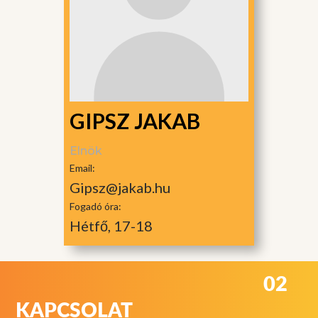
GIPSZ JAKAB
Elnök
Email:
Gipsz@jakab.hu
Fogadó óra:
Hétfő, 17-18
02
KAPCSOLAT