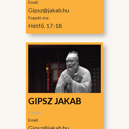
Email:
Gipsz@jakab.hu
Fogadó óra:
Hétfő, 17-18
GIPSZ JAKAB
Elnök
Email:
Gipsz@jakab.hu