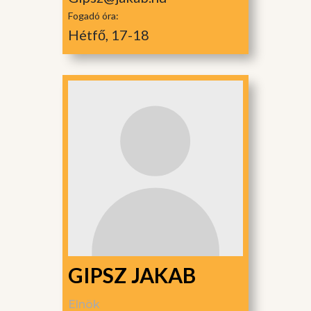
Fogadó óra:
Hétfő, 17-18
GIPSZ JAKAB
Elnök