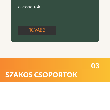
olvashattok…
TOVÁBB
03
SZAKOS CSOPORTOK