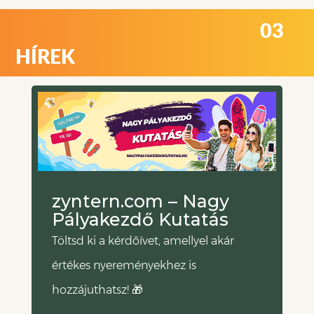
03
HÍREK
zyntern.com – Nagy
Pályakezdő Kutatás
Töltsd ki a kérdőívet, amellyel akár
értékes nyereményekhez is
hozzájuthatsz! 🎁