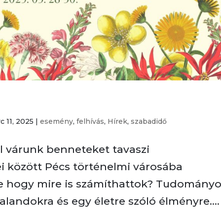
c 11, 2025
|
esemény
,
felhívás
,
Hírek
,
szabadidő
el várunk benneteket tavaszi
ei között Pécs történelmi városába
De hogy mire is számíthattok? Tudományo
alandokra és egy életre szóló élményre....