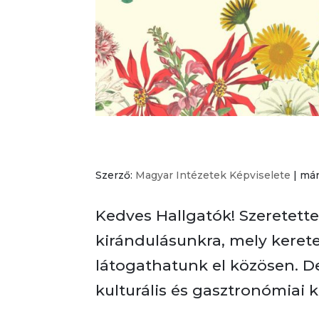
Magyar Szakos Kirándulás
Szerző:
Magyar Intézetek Képviselete
|
már
Kedves Hallgatók! Szeretett
kirándulásunkra, mely keret
látogathatunk el közösen. 
kulturális és gasztronómiai k