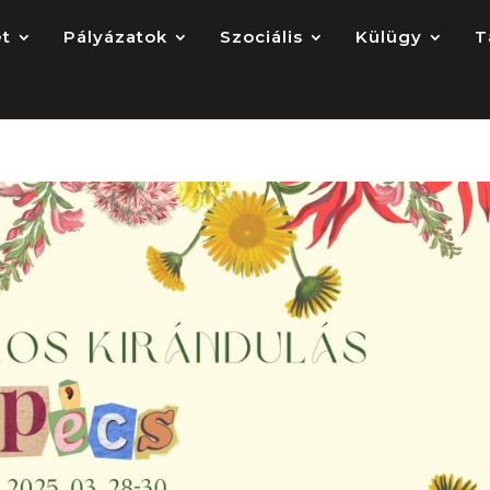
et
Pályázatok
Szociális
Külügy
T