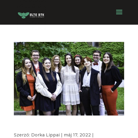
Elnöki jelöltállítás- Vida Veronika és csapata
Szerző:
Dorka Lippai
|
máj 17, 2022
|