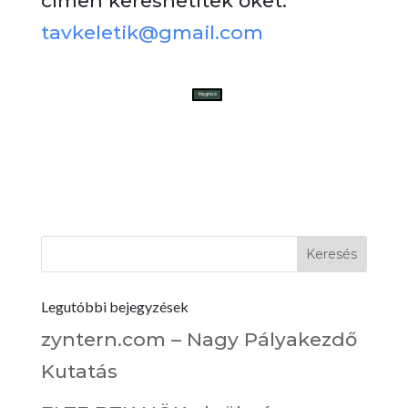
címen kereshetitek őket:
tavkeletik@gmail.com
Meghívó
Legutóbbi bejegyzések
zyntern.com – Nagy Pályakezdő
Kutatás