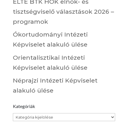
ELTE BTK HÖK elnök- és
tisztségviselő választások 2026 –
programok
Ókortudományi Intézeti
Képviselet alakuló ülése
Orientalisztikai Intézeti
Képviselet alakuló ülése
Néprajzi Intézeti Képviselet
alakuló ülése
Kategóriák
Kategóriák