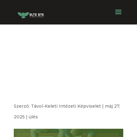
Távol-keleti
Intézeti
Képviselet
alakuló ülése
Szerző:
Távol-Keleti Intézeti Képviselet
|
máj 27,
2025
|
ülés