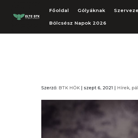
Főoldal
Gólyáknak
Szervez
Bölcsész Napok 2026
Tankörvezetői
őszi félév
Szerző:
BTK HÖK
|
szept 6, 2021
|
Hírek
,
pá