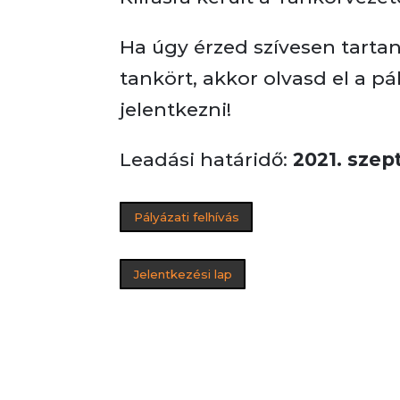
Ha úgy érzed szívesen tart
tankört, akkor olvasd el a p
jelentkezni!
Leadási határidő:
2021. szep
Pályázati felhívás
Jelentkezési lap