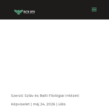
Szláv és Balti
Filológiai
Intézeti
Képviselet
alakuló ülése
Szerző:
Szláv és Balti Filológiai Intézeti
Képviselet
|
máj 24, 2026
|
ülés