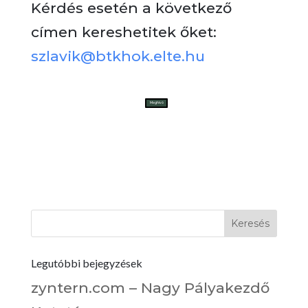
Kérdés esetén a következő
címen kereshetitek őket:
szlavik@btkhok.elte.hu
Meghívó
Legutóbbi bejegyzések
zyntern.com – Nagy Pályakezdő