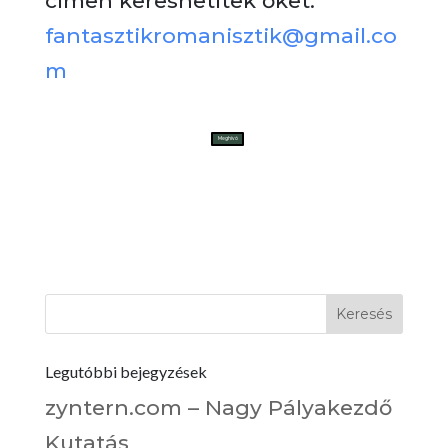
címen kereshetitek őket:
fantasztikromanisztik@gmail.co
m
Meghívó
Legutóbbi bejegyzések
zyntern.com – Nagy Pályakezdő
Kutatás