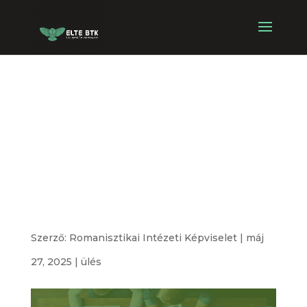
Romanisztikai
Intézeti
Képviselet
alakuló ülése
Szerző:
Romanisztikai Intézeti Képviselet
|
máj
27, 2025
|
ülés