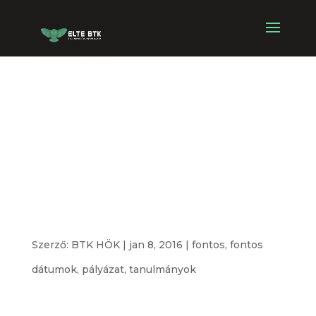
Pályázat
Erasmus+
kiegészítő
támogatásra
Szerző:
BTK HÖK
|
jan 8, 2016
|
fontos
,
fontos
dátumok
,
pályázat
,
tanulmányok