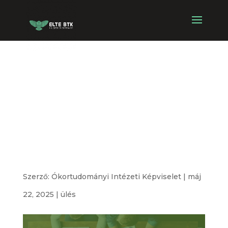
Ókortudományi
Intézeti
Képviselet
alakuló ülése
Szerző:
Ókortudományi Intézeti Képviselet
|
máj
22, 2025
|
ülés