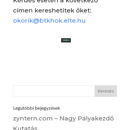
Kérdés esetén a következő
címen kereshetitek őket:
okorik@btkhok.elte.hu
Meghívó
Legutóbbi bejegyzések
zyntern.com – Nagy Pályakezdő
Kutatás