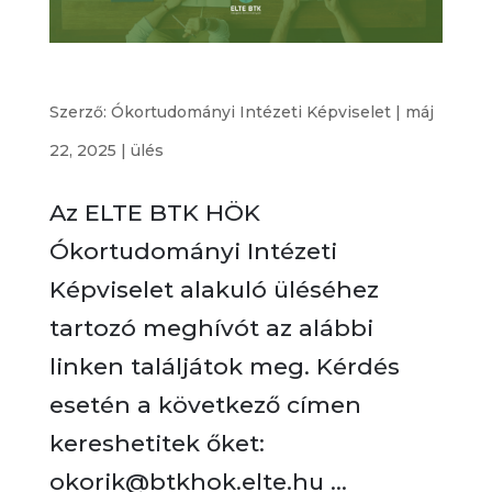
Ókortudományi Intézeti Képviselet alakuló ülése
Szerző:
Ókortudományi Intézeti Képviselet
|
máj
22, 2025
|
ülés
Az ELTE BTK HÖK
Ókortudományi Intézeti
Képviselet alakuló üléséhez
tartozó meghívót az alábbi
linken találjátok meg. Kérdés
esetén a következő címen
kereshetitek őket:
okorik@btkhok.elte.hu ...