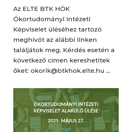
Az ELTE BTK HÖK
Ókortudományi Intézeti
Képviselet üléséhez tartozó
meghívót az alábbi linken
találjátok meg. Kérdés esetén a
következő címen kereshetitek
őket: okorik@btkhok.elte.hu ...