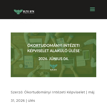
Ókortudományi Intézeti Képviselet alakuló ülése
Szerző:
Ókortudományi Intézeti Képviselet
|
máj
31, 2026
|
ülés