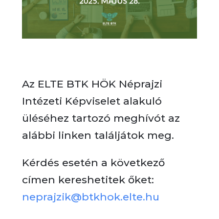
Az ELTE BTK HÖK Néprajzi
Intézeti Képviselet alakuló
üléséhez tartozó meghívót az
alábbi linken találjátok meg.
Kérdés esetén a következő
címen kereshetitek őket:
neprajzik@btkhok.elte.hu