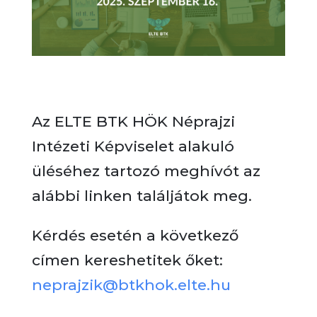
Az ELTE BTK HÖK Néprajzi
Intézeti Képviselet alakuló
üléséhez tartozó meghívót az
alábbi linken találjátok meg.
Kérdés esetén a következő
címen kereshetitek őket:
neprajzik@btkhok.elte.hu