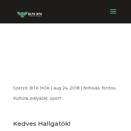
Kulturális és
Sportpályázat
kiírás 2018/19/1
Szerző:
BTK HÖK
|
aug 24, 2018
|
felhívás
,
fontos
,
Kultúra
,
pályázat
,
sport
Kedves Hallgatók!