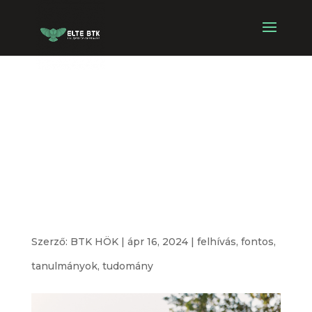
Közéleti
Ösztöndíj
2023/2024
tavasz
Szerző:
BTK HÖK
|
ápr 16, 2024
|
felhívás
,
fontos
,
tanulmányok
,
tudomány