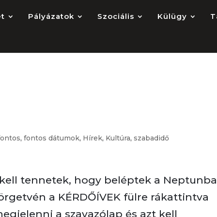
et
Pályázatok
Szociális
Külügy
T
vazni mesterszakos
fontos
,
fontos dátumok
,
Hírek
,
Kultúra
,
szabadidő
 kell tennetek, hogy beléptek a Neptunb
örgetvén a KÉRDŐÍVEK fülre rákattintva
egjelenni a szavazólap és azt kell