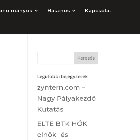
anulmányok
Hasznos
Kapcsolat
Legutóbbi bejegyzések
zyntern.com –
Nagy Pályakezdő
Kutatás
a
ELTE BTK HÖK
elnök- és