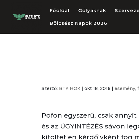
Főoldal
Gólyáknak
Szervez
Bölcsész Napok 2026
Hol tudtok sza
jelöltjeitekre?
Szerző:
BTK HÖK
|
okt 18, 2016
|
esemény
,
Pofon egyszerű, csak annyit
és az ÜGYINTÉZÉS sávon leg
kitöltetlen kérdőívként fog m