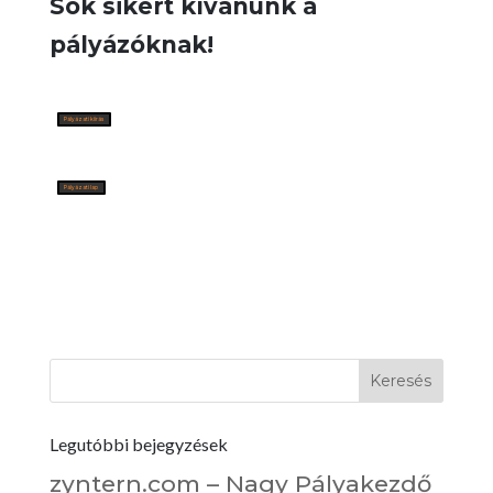
Sok sikert kívánunk a
pályázóknak!
Pályázati kiírás
Pályázati lap
Legutóbbi bejegyzések
zyntern.com – Nagy Pályakezdő