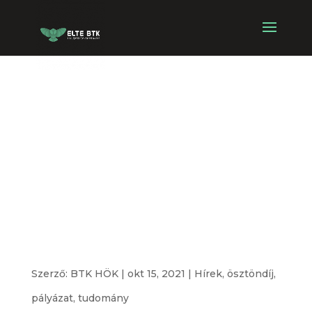
Hallgatói
Kiválósági
Ösztöndíj –
2021/2022-es
tanév
Szerző:
BTK HÖK
|
okt 15, 2021
|
Hírek
,
ösztöndíj
,
pályázat
,
tudomány