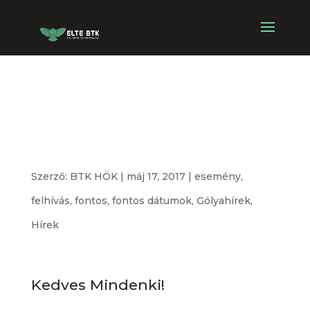
Elnökválasztó
Küldöttgyűlés
Szerző:
BTK HÖK
|
máj 17, 2017
|
esemény
,
felhívás
,
fontos
,
fontos dátumok
,
Gólyahírek
,
Hírek
Kedves Mindenki!