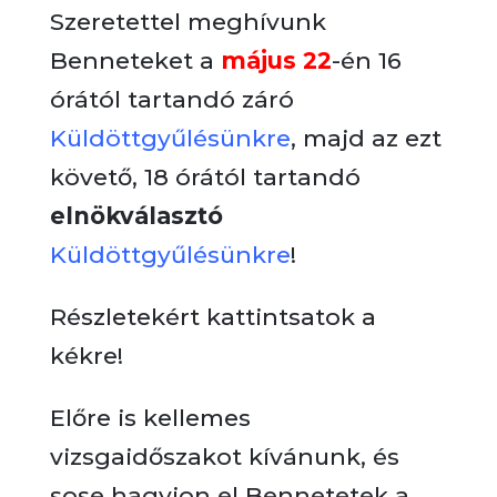
Szeretettel meghívunk
Benneteket a
május 22
-én 16
órától tartandó záró
Küldöttgyűlésünkre
, majd az ezt
követő, 18 órától tartandó
elnökválasztó
Küldöttgyűlésünkre
!
Részletekért kattintsatok a
kékre!
Előre is kellemes
vizsgaidőszakot kívánunk, és
sose hagyjon el Bennetetek a