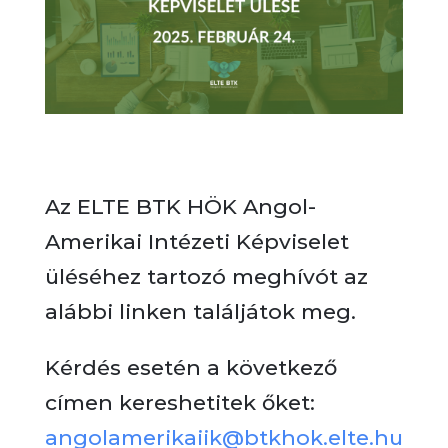
Az ELTE BTK HÖK Angol-
Amerikai Intézeti Képviselet
üléséhez tartozó meghívót az
alábbi linken találjátok meg.
Kérdés esetén a következő
címen kereshetitek őket:
angolamerikaiik@btkhok.elte.hu