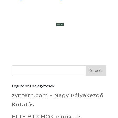
Meghívó
Legutóbbi bejegyzések
zyntern.com – Nagy Pályakezdő
Kutatás
ELTE BTK HÖK elnök- és