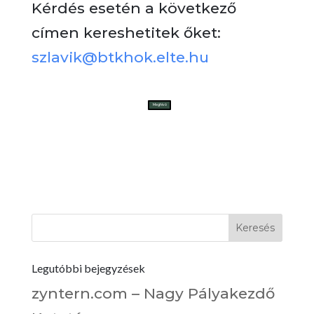
Kérdés esetén a következő
címen kereshetitek őket:
szlavik@btkhok.elte.hu
Meghívó
Legutóbbi bejegyzések
zyntern.com – Nagy Pályakezdő