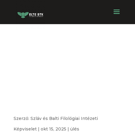
Szláv és Balti
Filológiai
Intézeti
Képviseletének
ülése
Szerző:
Szláv és Balti Filológiai Intézeti
Képviselet
|
okt 15, 2025
|
ülés