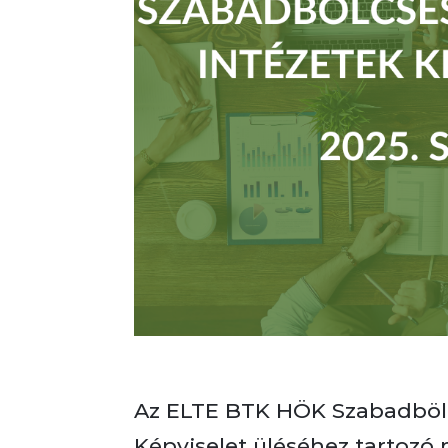
Az ELTE BTK HÖK Szabadbölc
Képviselet üléséhez tartozó 