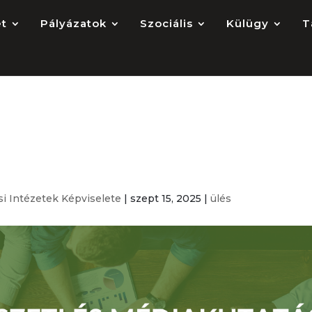
et
Pályázatok
Szociális
Külügy
T
eti és Médiakutatási
iseletének ülése
si Intézetek Képviselete
|
szept 15, 2025
|
ülés