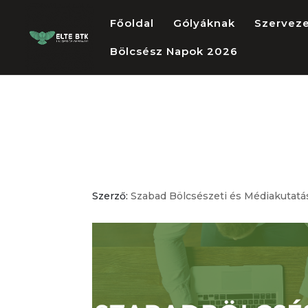
Főoldal
Gólyáknak
Szervez
Bölcsész Napok 2026
Szabadbölcsész
Intézetek Képv
Szerző:
Szabad Bölcsészeti és Médiakutatá