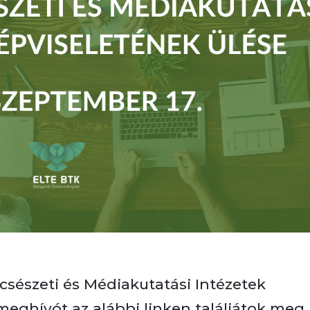
sészeti és Médiakutatási Intézetek
meghívót az alábbi linken találjátok meg.