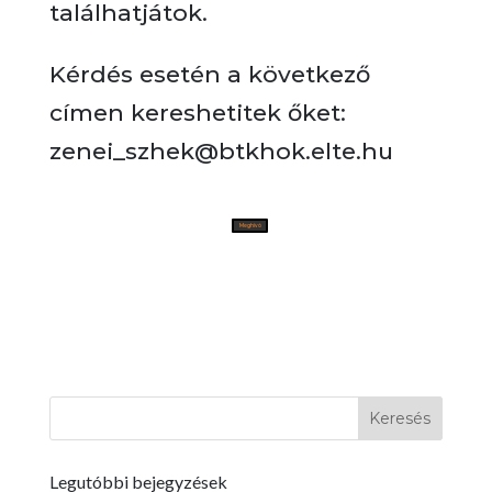
találhatjátok.
Kérdés esetén a következő
címen kereshetitek őket:
zenei_szhek@btkhok.elte.hu
Meghívó
Legutóbbi bejegyzések