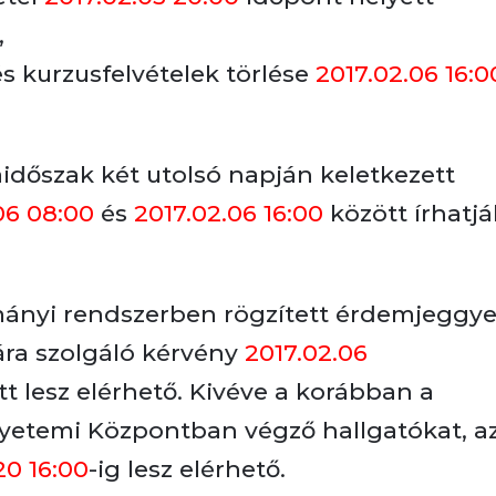
,
 és kurzusfelvételek törlése
2017.02.06 16:0
aidőszak két utolsó napján keletkezett
06 08:00
és
2017.02.06 16:00
között írhatjá
lmányi rendszerben rögzített érdemjeggye
ra szolgáló kérvény
2017.02.06
t lesz elérhető. Kivéve a korábban a
yetemi Központban végző hallgatókat, a
20 16:00
-ig lesz elérhető.