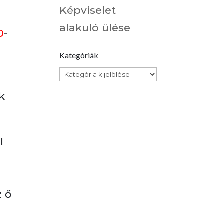
Képviselet
alakuló ülése
0
-
Kategóriák
Kategóriák
k
l
z ő