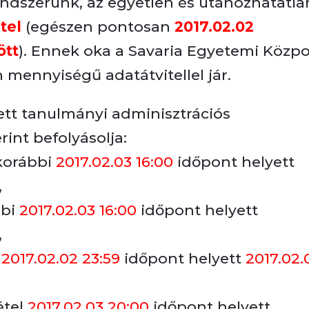
ndszerünk, az egyetlen és utánozhatatla
tel
(egészen pontosan
2017.02.02
ött
). Ennek oka a Savaria Egyetemi Közp
n mennyiségű adatátvitellel jár.
ett tanulmányi adminisztrációs
rint befolyásolja:
 korábbi
2017.02.03 16:00
időpont helyett
,
bbi
2017.02.03 16:00
időpont helyett
,
e
2017.02.02 23:59
időpont helyett
2017.02.
étel
2017.02.03 20:00
időpont helyett