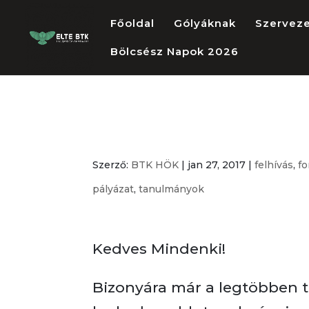
Főoldal
Gólyáknak
Szervez
Bölcsész Napok 2026
LEÁLL A NEP
Szerző:
BTK HÖK
|
jan 27, 2017
|
felhívás
,
f
pályázat
,
tanulmányok
Kedves Mindenki!
Bizonyára már a legtöbben ta