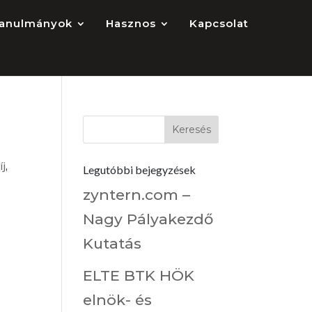
anulmányok
Hasznos
Kapcsolat
íj
,
Legutóbbi bejegyzések
zyntern.com –
Nagy Pályakezdő
Kutatás
ELTE BTK HÖK
elnök- és