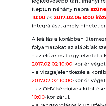
legkedvesebb tanulmányi re
Neptun néhány napra
szüne
10:00
és
2017.02.06 8:00 köz
integrálása, amely hihetetle
A leállás a korábban ütemez
folyamatokat az alábbiak sze
– az előzetes tárgyfelvétel a
2017.02.02 10:00
-kor ér véget
– a vizsgajelentkezés a korá
2017.02.02 10:00
-kor ér véget
– az OHV kérdőívek kitöltés
10:00
-kor zárul,
– a rangsorolásos kurzusfelv