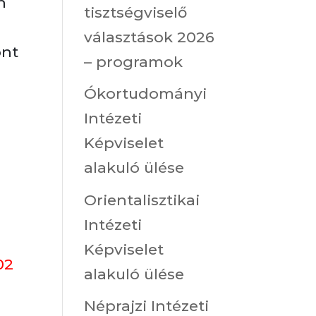
n
tisztségviselő
választások 2026
ont
– programok
Ókortudományi
Intézeti
Képviselet
alakuló ülése
Orientalisztikai
Intézeti
Képviselet
02
alakuló ülése
Néprajzi Intézeti