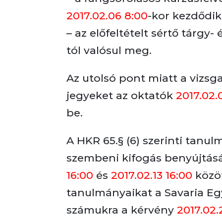
2017.02.06 8:00
-kor kezdődik
– az előfeltételt sértő tárgy-
tól valósul meg.
Az utolsó pont miatt a vizsg
jegyeket az oktatók
2017.02.
be.
A HKR 65.§ (6) szerinti tanu
szembeni kifogás benyújtásá
16:00
és
2017.02.13 16:00
közöt
tanulmányaikat a Savaria Eg
számukra a kérvény
2017.02.