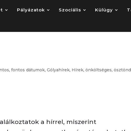
et
Pályázatok
Szociális
Külügy
T
TUN
ontos
,
fontos dátumok
,
Gólyahírek
,
Hírek
,
önköltséges
,
ösztönd
lálkoztatok a hírrel, miszerint