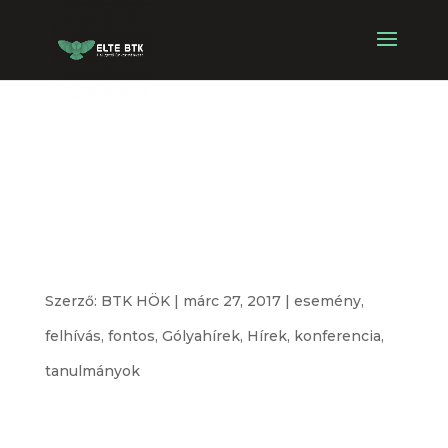
Kolozsvár –
Groningen –
Oxford
Szerző:
BTK HÖK
|
márc 27, 2017
|
esemény
,
felhívás
,
fontos
,
Gólyahírek
,
Hírek
,
konferencia
,
tanulmányok