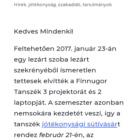
Hírek
,
jótékonyság
,
szabadidő
,
tanulmányok
Kedves Mindenki!
Feltehetően 2017. január 23-án
egy lezárt szoba lezárt
szekrényéből ismeretlen
tettesek elvitték a Finnugor
Tanszék 3 projektorát és 2
laptopját. A szemeszter azonban
nemsokára kezdetét veszi, így a
tanszék
jótékonysági sütivásár
t
rendez
február 21
-én, az