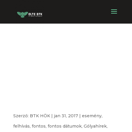
Jótékonysági
sütivásár, avagy
projektort a
Finnugor
Tanszéknek!
Szerző:
BTK HÖK
|
jan 31, 2017
|
esemény
,
felhívás
,
fontos
,
fontos dátumok
,
Gólyahírek
,