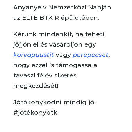
Anyanyelv Nemzetközi Napján
az ELTE BTK R épületében.
Kérünk mindenkit, ha teheti,
jöjjön el és vásároljon egy
korvapuustit
vagy
perepecset
,
hogy ezzel is támogassa a
tavaszi félév sikeres
megkezdését!
Jótékonykodni mindig jó!
#jótékonybtk